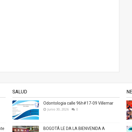
SALUD
N
Odontologia calle 96h#17-09 Villemar
Junio 30, 2026
0
nte
BOGOTÁ LE DA LA BIENVENIDA A