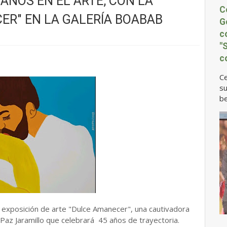
AÑOS EN EL ARTE, CON LA
C
ER" EN LA GALERÍA BOABAB
G
c
"
c
Ce
su
be
a exposición de arte "Dulce Amanecer", una cautivadora
Paz Jaramillo que celebrará 45 años de trayectoria.