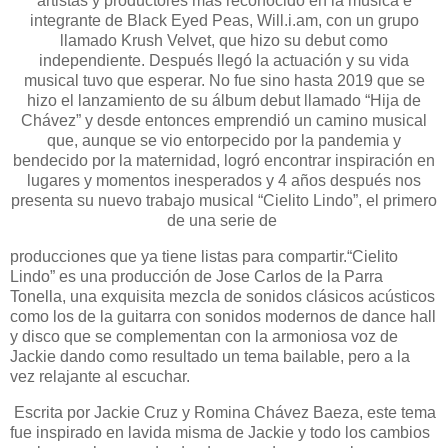
artistas y productores más reconocido en la música e
integrante de Black Eyed Peas, Will.i.am, con un grupo
llamado Krush Velvet, que hizo su debut como
independiente. Después llegó la actuación y su vida
musical tuvo que esperar. No fue sino hasta 2019 que se
hizo el lanzamiento de su álbum debut llamado “Hija de
Chávez” y desde entonces emprendió un camino musical
que, aunque se vio entorpecido por la pandemia y
bendecido por la maternidad, logró encontrar inspiración en
lugares y momentos inesperados y 4 años después nos
presenta su nuevo trabajo musical “Cielito Lindo”, el primero
de una serie de
producciones que ya tiene listas para compartir.“Cielito
Lindo” es una producción de Jose Carlos de la Parra
Tonella, una exquisita mezcla de sonidos clásicos acústicos
como los de la guitarra con sonidos modernos de dance hall
y disco que se complementan con la armoniosa voz de
Jackie dando como resultado un tema bailable, pero a la
vez relajante al escuchar.
Escrita por Jackie Cruz y Romina Chávez Baeza, este tema
fue inspirado en lavida misma de Jackie y todo los cambios