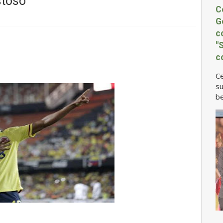
stoso
C
G
c
"
c
Ce
su
be