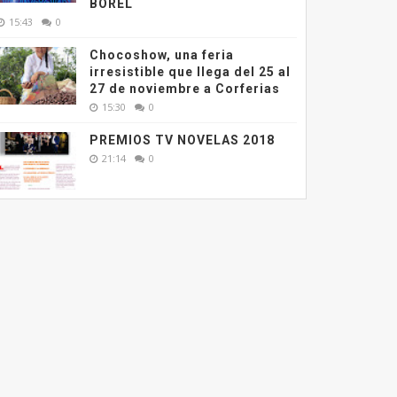
BOREL
15:43
0
Chocoshow, una feria
irresistible que llega del 25 al
27 de noviembre a Corferias
15:30
0
PREMIOS TV NOVELAS 2018
21:14
0