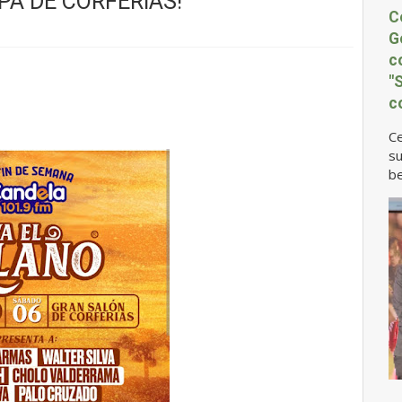
PA DE CORFERIAS!
C
G
c
"
c
Ce
su
be