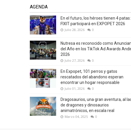
AGENDA
En el futuro, los héroes tienen 4 patas:
FIXIT participará en EXPOPET 2026
Julio 28, 2026
0
Nutresa es reconocido como Anuncia
del Año en los TikTok Ad Awards Andi
2026
Julio 27, 2026
0
En Expopet, 101 perros y gatos
rescatados del abandono esperan
encontrar un hogar responsable
Julio 01, 2026
0
Dragosaurios, una gran aventura, al la
de dragones y dinosaurios
animatrónicos, en escala real
Marzo 04, 2025
0