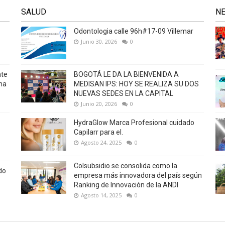
SALUD
N
Odontologia calle 96h#17-09 Villemar
Junio 30, 2026
0
nte
BOGOTÁ LE DA LA BIENVENIDA A
na
MEDISAN IPS: HOY SE REALIZA SU DOS
NUEVAS SEDES EN LA CAPITAL
Junio 20, 2026
0
HydraGlow Marca Profesional cuidado
Capilarr para el.
Agosto 24, 2025
0
Colsubsidio se consolida como la
do
empresa más innovadora del país según
Ranking de Innovación de la ANDI
Agosto 14, 2025
0