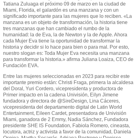
Tatiana Zuluaga el próximo 09 de marzo en la ciudad de
Miami, Florida, el galardón es una manzana y con un
significado importante para las mujeres que lo reciben. «La
manzana es un objeto de transformación, la historia tiene
tres manzanas que han cambiado el rumbo de la
humanidad: la de Eva, la de Newton y la de Apple. Ahora
cada Mujer Eva tiene la oportunidad de transformar la
historia y decidir si lo hace para bien o para mal. Por esto,
nuestro slogan es: Toda Mujer Eva necesita una manzana
para transformar la historia.» afirma Juliana Loaiza, CEO de
Fundación EVA.
Entre las mujeres seleccionadas en 2023 para recibir este
importante premio están: Christi Fraga, primera la alcaldesa
del Doral, Yuri Cordero, vicepresidenta y productora de
Primer impacto en la cadena Univisión, Eilyn Jimene
fundadora y directora de @SireDesign, Lina Cáceres,
vicepresidenta del departamento digital de Latin World
Entertainment, Eileen Cardet, presentadora de Univisión
Miami, ganadora de 2 Emmy, Nadia Sánchez, Fundadora
presidente SHE IS Foundation, Fabiola Romero, cineasta,
locutora, actriz y activista a favor de la comunidad, Daniela
Ospina, Martha Socarrás, Adriana Restrepo y Denisse