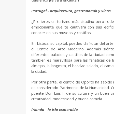
teleférico ¡te va a encantar!
Portugal - arquitectura, gastronomía y vinos
¿Prefieres un turismo más citadino pero rode
emocionante que te cautivará con sus edifi
conocer en sus museos y castillos.
En Lisboa, su capital, puedes disfrutar del ar
el Centro de Arte Moderno. Además siénte
diferentes palacios y castillos de la ciudad com
también es maravillosa para las fanáticas de 
almejas, la langosta, el bacalao salado, el ca
la ciudad.
Por otra parte, el centro de Oporto ha sabido 
es considerado Patrimonio de la Humanidad. Cu
puente Don Luis I, de su cultura y un buen v
creatividad, modernidad y buena comida.
Irlanda - la isla esmeralda