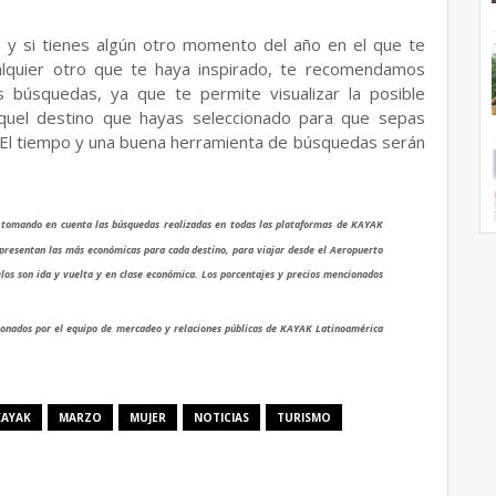
s y si tienes algún otro momento del año en el que te
ualquier otro que te haya inspirado, te recomendamos
tus búsquedas, ya que te permite visualizar la posible
aquel destino que hayas seleccionado para que sepas
 El tiempo y una buena herramienta de búsquedas serán
3 tomando en cuenta las búsquedas realizadas en todas las plataformas de KAYAK
epresentan las más económicas para cada destino, para viajar desde el Aeropuerto
los son ida y vuelta y en clase económica. Los porcentajes y precios mencionados
ionados por el equipo de mercadeo y relaciones públicas de KAYAK Latinoamérica
KAYAK
MARZO
MUJER
NOTICIAS
TURISMO