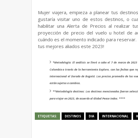
Mujer viajera, empieza a planear tus destino
gustaría visitar uno de estos destinos, o c
habilitar una Alerta de Precios al realizar 
proyección de precio del vuelo u hotel de 
cuándo es el momento indicado para reservar.
tus mejores aliados este 2023!
*Metodología: El análisis se llevó a cabo el 7 de marzo de 202
Colombia a través de la herramienta Explore, con las fechas que r
Internacional el Dorado de Bogotá. Los precios promedio de los vue
están sujetos a cambios.
**Metodología destinos: Los destinos mencionados fueron selecc
para viajar en 2023, de acuerdo al Global Peace Index. ****
ETIQUETAS:
DESTINOS
DIA
INTERNACIONAL