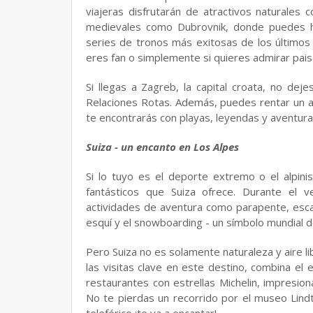
viajeras disfrutarán de atractivos naturales
medievales como Dubrovnik, donde puedes ha
series de tronos más exitosas de los últimos
eres fan o simplemente si quieres admirar pai
Si llegas a Zagreb, la capital croata, no de
Relaciones Rotas. Además, puedes rentar un au
te encontrarás con playas, leyendas y aventura
Suiza - un encanto en Los Alpes
Si lo tuyo es el deporte extremo o el alpin
fantásticos que Suiza ofrece. Durante el v
actividades de aventura como parapente, escal
esquí y el snowboarding - un símbolo mundial de
Pero Suiza no es solamente naturaleza y aire l
las visitas clave en este destino, combina el e
restaurantes con estrellas Michelin, impresio
No te pierdas un recorrido por el museo Lind