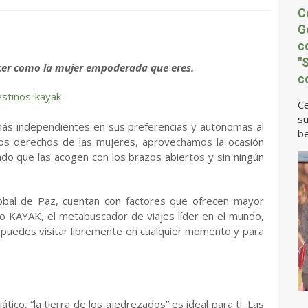
C
G
c
"
cer como la mujer empoderada que eres.
c
Ce
su
 más independientes en sus preferencias y autónomas al
be
os derechos de las mujeres, aprovechamos la ocasión
do que las acogen con los brazos abiertos y sin ningún
lobal de Paz, cuentan con factores que ofrecen mayor
eso KAYAK, el metabuscador de viajes líder en el mundo,
uedes visitar libremente en cualquier momento y para
iático, “la tierra de los ajedrezados” es ideal para ti. Las