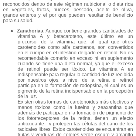
reconocidos dentro de este régimen nutricional o dieta rica
en vegetales, frutas, nueces, pescado, aceite de oliva,
granos enteros y el por qué pueden resultar de beneficio
para su salud.
●
Zanahorias:
Aunque contiene grandes cantidades de
vitamina A y betacaroteno, este último es un
precursor de la vitamina que, al igual que otros
carotenoides como alfa carotenos, son convertidos
en el cuerpo en el intestino delgado en retinol. No es
recomendable comerlo en exceso ni en suplemento
cuando se tiene una dieta normal, ya que el exceso
de retinol puede ser tóxico. La vitamina A es
indispensable para regular la cantidad de luz recibida
por nuestros ojos, a nivel de la retina el retinol
participa en la formación de rodopsina, el cual es un
pigmento de la retina indispensable en la percepción
de la luz.
Existen otras formas de carotenoides más efectivos y
menos tóxicos como la luteína y zeaxantina que
además de participar en la formación de pigmento de
los fotorreceptores de la retina, tienen un efecto
antioxidante
y protegen las células del daño de los
radicales libres. Estos carotenoides se encuentran en
frutas y verduras de colores verde oscuro y amarillo