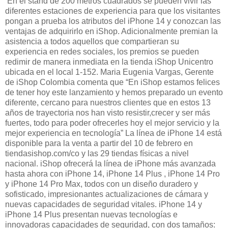
En el stand de 200 metros cuadrados se pueden vivir las
diferentes estaciones de experiencia para que los visitantes
pongan a prueba los atributos del iPhone 14 y conozcan las
ventajas de adquirirlo en iShop. Adicionalmente premian la
asistencia a todos aquellos que compartieran su
experiencia en redes sociales, los premios se pueden
redimir de manera inmediata en la tienda iShop Unicentro
ubicada en el local 1-152. Maria Eugenia Vargas, Gerente
de iShop Colombia comenta que “En iShop estamos felices
de tener hoy este lanzamiento y hemos preparado un evento
diferente, cercano para nuestros clientes que en estos 13
años de trayectoria nos han visto resistir,crecer y ser más
fuertes, todo para poder ofrecerles hoy el mejor servicio y la
mejor experiencia en tecnología” La línea de iPhone 14 está
disponible para la venta a partir del 10 de febrero en
tiendasishop.com/co y las 29 tiendas físicas a nivel
nacional. iShop ofrecerá la línea de iPhone más avanzada
hasta ahora con iPhone 14, iPhone 14 Plus , iPhone 14 Pro
y iPhone 14 Pro Max, todos con un diseño duradero y
sofisticado, impresionantes actualizaciones de cámara y
nuevas capacidades de seguridad vitales. iPhone 14 y
iPhone 14 Plus presentan nuevas tecnologías e
innovadoras capacidades de seguridad, con dos tamaños: