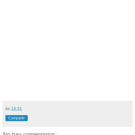
às
16:31
Compartir
No hay comentarios: