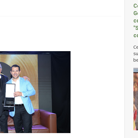
C
G
c
"
c
Ce
su
be