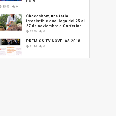
BOREL
15:43
0
Chocoshow, una feria
irresistible que llega del 25 al
27 de noviembre a Corferias
15:30
0
PREMIOS TV NOVELAS 2018
21:14
0