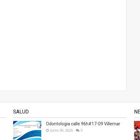
SALUD
N
Odontologia calle 96h#17-09 Villemar
Junio 30, 2026
0