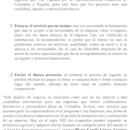
Colombia y Fogafin, pues esto hace que los procesos sean más
confiables, rápidos, y menos burocráticos.
Ensayar el servicio por un tiempo:
una vez encontrada la herramienta
que más se acople a las necesidades de la empresa, viene el registro,
junto con los datos básicos de la empresa. Una vez verificada la
información, la recomendación es probar por al menos un mes la
plataforma, conocer sus servicios, usabilidad, costos de envío y si se
adecua a sus necesidades. En el caso de Global66, disponen de un
asesor de cuenta especializado que da un acompañamiento al cliente en
su registro y primeras transacciones.
Enviar el dinero necesario:
al terminar el proceso de registro, se
pueden efectuar los pagos en línea, a cualquier hora y desde cualquier
lugar del mundo, además de tener tasas de cambio bastante
competitivas.
“
Este modelo de negocio se posiciona como una de las mejores y más
confiables alternativas para las empresas que tienen colaboradores,
freelancers y proveedores fuera de Colombia. Incluso, otro servicio que
tenemos para los emprendedores es el programa Crea Empresas
,
una forma de
ayudar a los futuros empresarios en la gestión de formalización y constitución
de su empresa. Hoy, en el siglo XXI, las compañías pueden expandir su
presencia regional y adquirir talento humano en cualquier parte del mundo si
se tiene las herramientas correctas
”, expresó
María Camila Gómez, Country