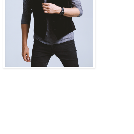
Andrés Cepeda
encabeza la lista de
celebridades musicales que llegarán a la
noche más esperada por Colombia. El
once (11) veces ganador del Premio
Nuestra Tierra y dos (2) veces ganador
del Latin Grammy es hoy en día uno de
los artistas más respetados e influyentes
de la industria. Cuenta con 3
nominaciones a PNT. Cepeda, cuenta con
una historia de canciones que son parte
de la banda sonora de millones de
personas, entre los temas más