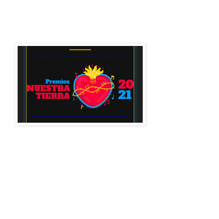
Únete a la conversación usando el
#lamusicanosune
#premiosnuestratierra2022
LISTA DE NOMINADOS 2022
Karol G 15 nominaciones
Feid 9 nominaciones
Camilo 8 nominaciones
Sebastian Yatra 7 nominaciones
Fonseca 6 nominaciones
Yeison Jimenez 6 nominaciones