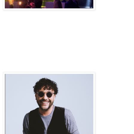
#LAMUSICANOSUNE
Bogotá, Colombia 7 de abril de
2022.
Los Premios Nuestra Tierra, el
evento que desde 2007, celebra la
música hecha en Colombia para el
mundo, anuncia a los primeros artistas
confirmados para la gala principal el 18
de mayo en el Teatro Colón de Bogotá.