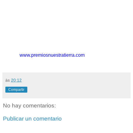
ediciones anteriores, estrellas
colombianas de talla mundial han
sido reconocidas, entre ellas,
Shakira, Carlos Vives, Maluma, J
Balvin, Karol G, Juanes, Sebastián
Yatra y Camilo, entre muchos otros.
Votaciones abiertas
en
www.premiosnuestratierra.com
às
20:12
Compartir
No hay comentarios:
Publicar un comentario