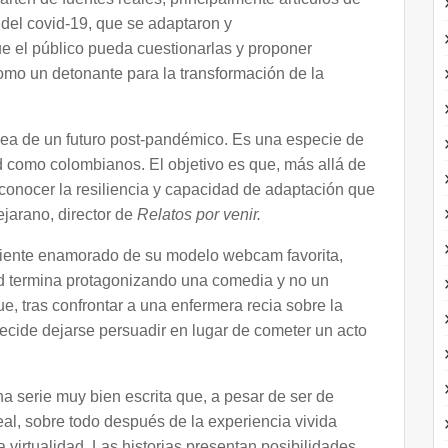
 del covid-19, que se adaptaron y
e el público pueda cuestionarlas y proponer
como un detonante para la transformación de la
 idea de un futuro post-pandémico. Es una especie de
ad como colombianos. El objetivo es que, más allá de
conocer la resiliencia y capacidad de adaptación que
jarano, director de
Relatos por venir.
cliente enamorado de su modelo webcam favorita,
ad termina protagonizando una comedia y no un
e, tras confrontar a una enfermera recia sobre la
decide dejarse persuadir en lugar de cometer un acto
na serie muy bien escrita que, a pesar de ser de
real, sobre todo después de la experiencia vivida
 virtualidad. Las historias presentan posibilidades