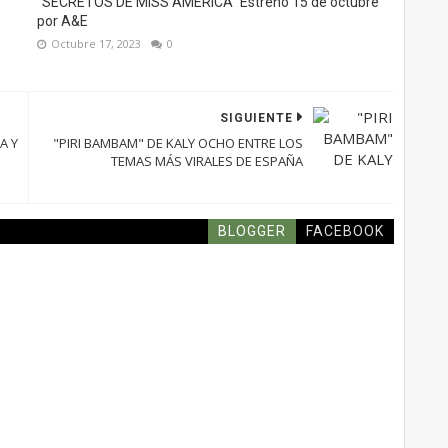
"SECRETOS DE MISS AMERICA" Estreno 15 de octubre
por A&E
Octubre 17, 2023
0
SIGUIENTE
A Y
"PIRI BAMBAM" DE KALY OCHO ENTRE LOS
TEMAS MÁS VIRALES DE ESPAÑA
BLOGGER
FACEBOOK