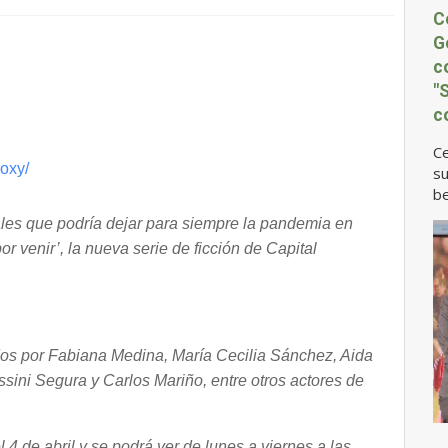
C
G
c
"
c
Ce
su
be
les que podría dejar para siempre la pandemia en
r venir’, la nueva serie de ficción de Capital
ados por Fabiana Medina, María Cecilia Sánchez, Aida
sini Segura y Carlos Mariño, entre otros actores de
l 4 de abril y se
podrá ver de lunes a viernes a las