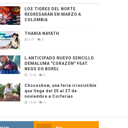
LOS TIGRES DEL NORTE
REGRESARÁN EN MARZO A
COLOMBIA
THANIA NAYATH
0:37
0
L ANTICIPADO NUEVO SENCILLO
DEMALUMA "CORAZÓN" FEAT.
NEGO DO BOREL
15:43
0
Chocoshow, una feria irresistible
que llega del 25 al 27 de
noviembre a Corferias
15:30
0
agram
Rss