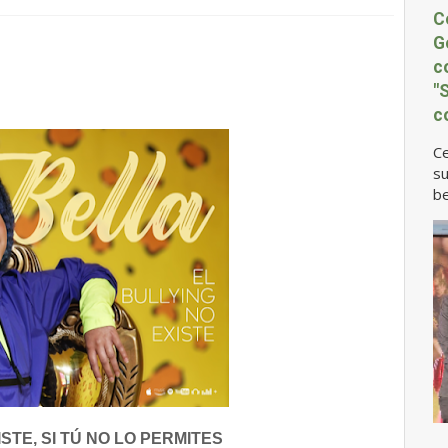
C
G
c
"
c
Ce
su
be
STE, SI TÚ NO LO PERMITES