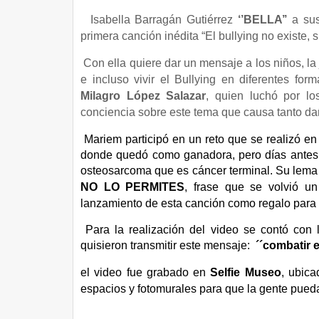
Isabella Barragán Gutiérrez
‘’BELLA’’
a sus
primera canción inédita “El bullying no existe, si
Con ella quiere dar un mensaje a los niños, la
e incluso vivir el Bullying en diferentes fo
Milagro López Salazar
, quien luchó por l
conciencia sobre este tema que causa tanto da
Mariem participó en un reto que se realizó en
donde quedó como ganadora, pero días antes d
osteosarcoma que es cáncer terminal. Su lema
NO LO PERMITES
, frase que se volvió un
lanzamiento de esta canción como regalo para t
Para la realización del video se contó con 
quisieron transmitir este mensaje:
´´combatir 
el video fue grabado en
Selfie Museo
, ubica
espacios y fotomurales para que la gente pueda 