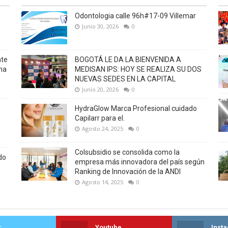
Odontologia calle 96h#17-09 Villemar
Junio 30, 2026
0
nte
BOGOTÁ LE DA LA BIENVENIDA A
na
MEDISAN IPS: HOY SE REALIZA SU DOS
NUEVAS SEDES EN LA CAPITAL
Junio 20, 2026
0
HydraGlow Marca Profesional cuidado
Capilarr para el.
Agosto 24, 2025
0
Colsubsidio se consolida como la
do
empresa más innovadora del país según
Ranking de Innovación de la ANDI
Agosto 14, 2025
0
r
Youtube
Inst