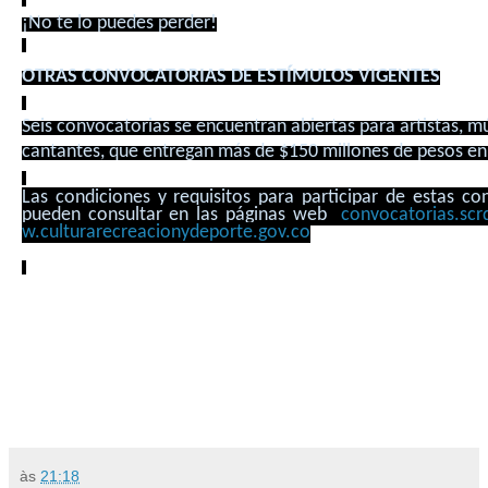
¡No te lo puedes perder!
OTRAS CONVOCATORIAS DE ESTÍMULOS VIGENTES
Seis convocatorias se encuentran abiertas para artistas, m
cantantes, que entregan más de $150 millones de pesos en
Las condiciones y requisitos para participar de estas co
pueden consultar en las páginas web
convocatorias.sc
w.culturarecreacionydeporte.
gov.co
às
21:18