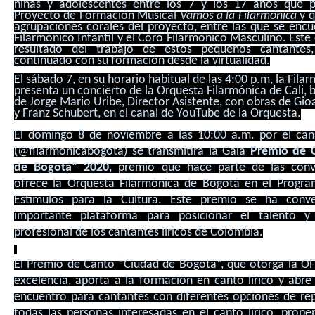
niñas y adolescentes entre los 7 y los 17 años que p
Proyecto de Formación Musical
Vamos a la Filarmónica
y q
agrupaciones corales del proyecto, entre las que se encu
Filarmónico Infantil y el Coro Filarmónico Masculino. Este 
resultado del trabajo de estos pequeños cantantes
continuado con su formación desde la virtualidad.
El sábado 7, en su horario habitual de las 4:00 p.m, la Fila
presenta un concierto de la
Orquesta Filarmónica de Cali, b
de Jorge Mario Uribe, Director Asistente, con obras de Gio
y Franz Schubert, en el canal de YouTube de la Orquesta.
El domingo 8 de noviembre a las 10:00 a.m. por el ca
(@filarmonicabogota) se transmitirá la Gala
Premio de 
de Bogotá” 2020
, premio que hace parte de las conv
ofrece la Orquesta Filarmónica de Bogotá en el Program
Estímulos para la Cultura. Este premio se ha conv
importante plataforma para posicionar el talento y
profesional de los cantantes líricos de Colombia.
El Premio de Canto “Ciudad de Bogotá”, que otorga la OF
excelencia, aporta a la formación en canto lírico y abre
encuentro para cantantes con diferentes opciones de rep
todas las personas interesadas en el canto lírico, prope