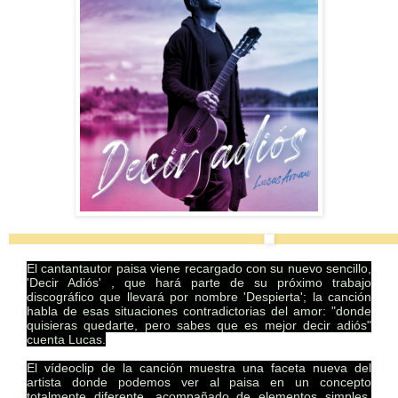
El canta
ntautor paisa viene recargado con su nuevo sencillo,
'Decir Adiós' , que hará parte de su próximo trabajo
discográfico que llevará por nombre 'Despierta'; la canción
habla de esas situaciones contradictorias del amor: "donde
quisieras quedarte, pero sabes que es mejor decir adiós"
cuenta Lucas.
El vídeoclip de la canción muestra una faceta nueva del
artista donde podemos ver al paisa en un concepto
totalmente diferente, acompañado de elementos simples,