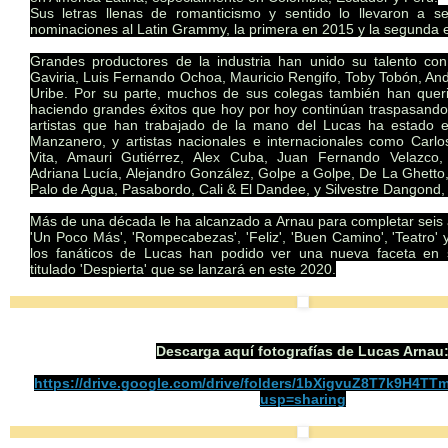
Sus letras llenas de romanticismo y sentido lo llevaron a s
nominaciones al Latin Grammy, la primera en 2015 y la segunda 
Grandes productores de la industria han unido su talento co
Gaviria, Luis Fernando Ochoa, Mauricio Rengifo, Toby Tobón, An
Uribe. Por su parte, muchos de sus colegas también han querido
haciendo grandes éxitos que hoy por hoy continúan traspasando 
artistas que han trabajado de la mano del Lucas ha estado 
Manzanero, y artistas nacionales e internacionales como Carl
Vita, Amauri Gutiérrez, Alex Cuba, Juan Fernando Velazco, 
Adriana Lucía, Alejandro González, Golpe a Golpe, De La Ghetto
Palo de Agua, Pasabordo, Cali & El Dandee, y Silvestre Dangond, 
Más de una década le ha alcanzado a Arnau para completar seis 
'Un Poco Más', 'Rompecabezas', 'Feliz', 'Buen Camino', 'Teatro' y
los fanáticos de Lucas han podido ver una nueva faceta en s
titulado 'Despierta' que se lanzará en este 2020.
Descarga aquí fotografías de Lucas Arnau
https://drive.google.com/
drive/folders/
1bXigvuZ8T7k9H4TTm
usp=sharing