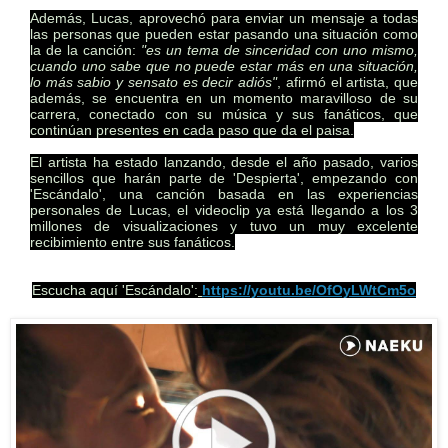
Además, Lucas, aprovechó para enviar un mensaje a todas
las personas que pueden estar pasando una situación como
la de la canción:
"es un tema de sinceridad con uno mismo,
cuando uno sabe que no puede estar más en una situación,
lo más sabio y sensato es decir adiós"
, afirmó el artista, que
además, se encuentra en un momento maravilloso de su
carrera, conectado con su música y sus fanáticos, que
continúan presentes en cada paso que da el paisa.
El artista ha estado lanzando, desde el año pasado, varios
sencillos que harán parte de 'Despierta', empezando con
'Escándalo', una canción
basada en las experiencias
personales de Lucas, el videoclip ya está llegando a los 3
millones de visualizaciones y tuvo un muy excelente
recibimiento entre sus fanáticos.
Escucha aquí 'Escándalo':
https://youtu.be/OfOyLWtCm5o