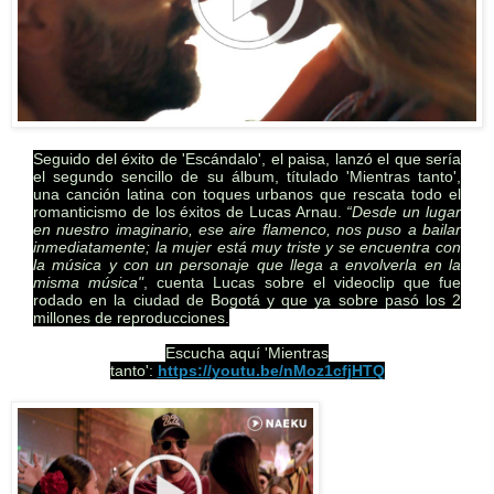
Seguido del éxito de 'Escándalo', el paisa, lanzó el que sería
el segundo sencillo de su álbum, títulado 'Mientras tanto',
una canción latina con toques urbanos que rescata todo el
romanticismo de los éxitos de Lucas Arnau.
“Desde un lugar
en nuestro imaginario, ese aire flamenco, nos puso a bailar
inmediatamente; la mujer está muy triste y se encuentra con
la música y con un personaje que llega a envolverla en la
misma música"
, cuenta Lucas sobre el videoclip que fue
rodado en la ciudad de Bogotá y que ya sobre pasó los 2
millones de reproducciones.
Escucha aquí 'Mientras
tanto':
https://youtu.be/nMoz1cfjHTQ