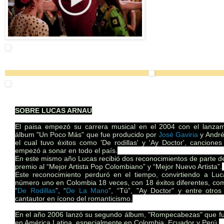
SOBRE LUCAS ARNAU
El paisa empezó su carrera musical en el 2004 con el lanzam
álbum
"Un Poco Más" que fue producido por
José Gaviria
y André
el cual tuvo éxitos como 'De rodillas' y 'Ay Doctor', cancione
empezó a sonar en todo el país.
En este mismo año Lucas recibió dos reconocimientos de parte de
premio al “Mejor Artista Pop Colombiano” y “Mejor Nuevo Artista”.
Este reconocimiento perduró en el tiempo, convirtiendo a Luc
número uno en Colombia 18 veces, con 18 éxitos diferentes, co
“
De Rodillas
”, “
De La Mano
”, “Tú”, "Ay Doctor" y entre otros
cantautor en ícono del romanticismo.
En el año 2006 lanzó su segundo álbum, "Rompecabezas" que fu
en América Latina, especialmente en Colombia, Ecuador y Perú.