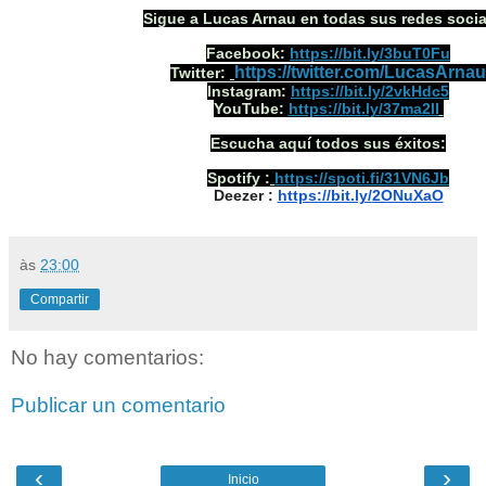
Sigue a Lucas Arnau en todas sus redes socia
Facebook:
https://bit.ly/
3buT0Fu
https://twitter.com/LucasArnau
Twitter:
Instagram:
https://bit.ly/
2vkHdc5
YouTube:
https://bit.ly/
37ma2lI
Escucha aquí todos sus éxitos:
Spotify
:
https://spoti.fi/
31VN6Jb
Deezer
:
https://bit.ly/
2ONuXaO
às
23:00
Compartir
No hay comentarios:
Publicar un comentario
‹
›
Inicio