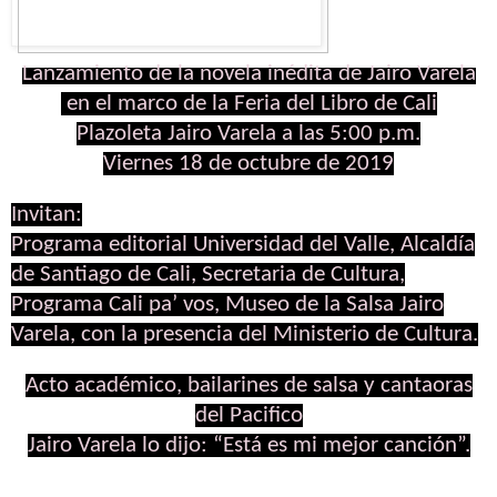
Lanzamiento de la novela inédita de Jairo Varela
en el marco de la Feria del Libro de Cali
Plazoleta Jairo Varela a las 5:00 p.m.
Viernes 18 de octubre de 2019
Invitan:
Programa editorial Universidad del Valle, Alcaldía
de Santiago de Cali, Secretaria de Cultura,
Programa Cali pa’ vos, Museo de la Salsa Jairo
Varela, con la presencia del Ministerio de Cultura.
Acto académico, bailarines de salsa y cantaoras
del Pacifico
Jairo Varela lo dijo: “Está es mi mejor canción”.