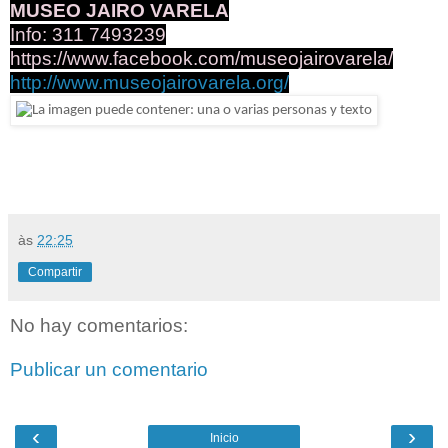
MUSEO JAIRO VARELA
Info: 311 7493239
https://www.facebook.com/
museojairovarela/
http://www.museojairovarela.
org/
às
22:25
Compartir
No hay comentarios:
Publicar un comentario
‹
›
Inicio