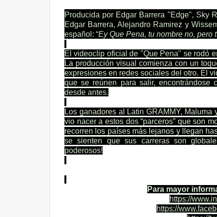
Producida por Edgar Barrera "Edge", Sky 
Edgar Barrera, Alejandro Ramirez y Wissem
español: “
Ey Que Pena, tu nombre no, pero 
El videoclip oficial de "Que Pena" se rodó e
La producción visual comienza con un toque 
expresiones en redes sociales del otro. El vi
que se reúnen para salir, encontrándose
desde antes.
Los ganadores al Latin GRAMMY, Maluma y J
vio nacer a estos dos “parceros” que son mo
recorren los países más lejanos y llegan ha
se sienten que sus carreras son global
poderosos!
Para mayor informa
https://www.i
https://www.face