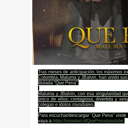
Tras meses de anticipación, los máximos e
Colombia, Maluma y JBalvin, han unido sus f
titulada “Que Pena”.
Maluma y JBalvin, con esa singularidad que
único de ellos; contagiosa, divertida y se
colegas e ídolos mundiales.
Para escuchar/descargar "Que Pena" visite
vaya a
https://smarturl.it/QuePena/
youtube
.