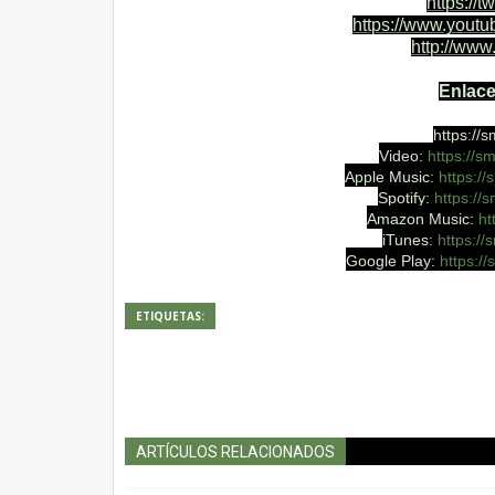
https://
https://www.youtu
http://ww
Enlace
https://
Video:
https://sma
Apple Music:
https://s
Spotify:
https://sm
Amazon Music:
ht
iTunes:
https://s
Google Play:
https://s
ETIQUETAS:
ARTÍCULOS RELACIONADOS