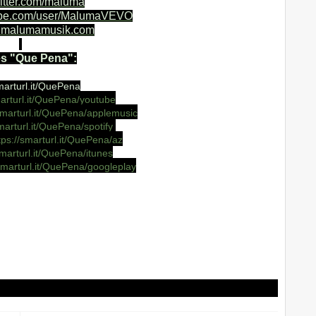
twitter.com/maluma
be.com/user/
MalumaVEVO
w.malumamusik.com
s "Que Pena":
smarturl.it/QuePena
rturl.it/
QuePena/youtube
marturl.it/
QuePena/applemusic
arturl.it/
QuePena/spotify
tps://smarturl.it/
QuePena/az
marturl.it/
QuePena/itunes
marturl.it/
QuePena/googleplay