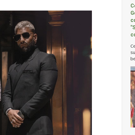
C
G
c
"
c
Ce
su
be