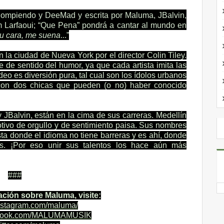
Rompiendo y DeeMad y escrita por Maluma, JBalvin,
 Larfaoui; “Que Pena” pondrá a cantar al mundo en
tu cara, me suena
...”
n la ciudad de Nueva York por el director Colin Tiley.
de sentido del humor, ya que cada artista imita las
deo es diversión pura, tal cual son los ídolos urbanos
 con dos chicas que pueden (o no) haber conocido
Balvin, están en la cima de sus carreras. Medellín
tivo de orgullo y de sentimiento paisa. Sus nombres
sta donde el idioma no tiene barreras y es ahí, donde
es. ¡Por eso unir sus talentos los hace aún más
###
ción sobre Maluma, visite:
nstagram.com/
maluma/
book.com/
MALUMAMUSIK