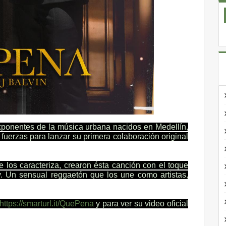
xponentes de la música urbana nacidos en Medellín,
uerzas para lanzar su primera colaboración original
 los caracteriza, crearon ésta canción con el toque
xy. Un sensual reggaetón que los une como artistas,
https://smarturl.it/
QuePena
y para ver su video oficial