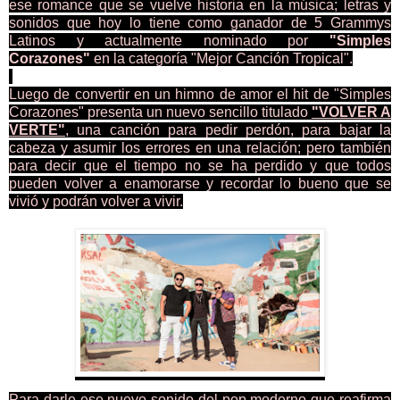
ese romance que se vuelve historia en la música; letras y
sonidos que hoy lo tiene como ganador de 5 Grammys
Latinos y actualmente nominado por
"Simples
Corazones"
en la categoría "Mejor Canción Tropical".
Luego de convertir en un himno de amor el hit de "Simples
Corazones" presenta un nuevo sencillo titulado
"VOLVER A
VERTE"
, una canción para pedir perdón, para bajar la
cabeza y asumir los errores en una relación; pero también
para decir que el tiempo no se ha perdido y que todos
pueden volver a enamorarse y recordar lo bueno que se
vivió y podrán volver a vivir.
Para darle ese nuevo sonido del pop moderno que reafirma