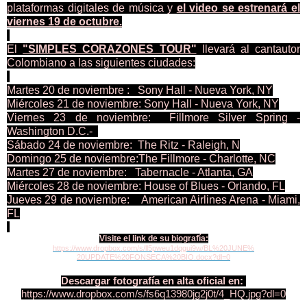
plataformas digitales de música y
el video se estrenará el
viernes 19 de octubre.
El
"SIMPLES CORAZONES TOUR"
llevará al cantautor
Colombiano a las siguientes ciudades:
Martes 20 de noviembre : Sony Hall - Nueva York, NY
Miércoles 21 de noviembre: Sony Hall - Nueva York, NY
Viernes 23 de noviembre: Fillmore Silver Spring -
Washington D.C.-
Sábado 24 de noviembre: The Ritz - Raleigh, N
Domingo 25 de noviembre:The Fillmore - Charlotte, NC
Martes 27 de noviembre: Tabernacle - Atlanta, GA
Miércoles 28 de noviembre: House of Blues - Orlando, FL
Jueves 29 de noviembre: American Airlines Arena - Miami,
FL
Visite el link de su biografía:
https://www.dropbox.com/s/
ll5pweu1dqgui9w/BL%20JUNE%
20UPDATE%20FONSECA%20BIO.docx?
dl=0
Descargar fotografía en alta oficial en:
https://www.dropbox.com/s/
fs6q13980jg2j0t/4_HQ.jpg?dl=0