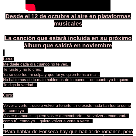
Desde el 12 de octubre al aire en plataformas
musicales
La canción que estará incluida en su próximo
álbum que saldrá en noviembre
Letra:
Me duele cada día cuando no te veo...
Te fuiste y no lo creo...
Ya se que fue mi culpa y que fui yo quien te hizo mal...
No hablemos de lo malo hablemos de lo bueno... de cuanto yo te quiero...
Te digo la verdad...
Coro:
Volver a verte... quiero volver a tenerte... no existe nada tan fuerte como
tú, como yo...
Volver a amarte... quiero volver a encontrarte... yo volver a enamorarte,
como tú, como yo... quiero volver a verte a verte...
*Para hablar de Fonseca hay que hablar de romance, pero