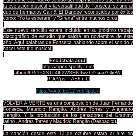
la evolución musical y la versatilidad de Fonseca, se une al
dúo de hermanos Cali & El Dandee reconocidos por éxitos
como: "Yo te esperaré" y "Sirena" entre muchos otros.
Éste nuevo sencillo estará incluido en su próximo trabajo
discográfico de estudio que saldrá en noviembre de éste
año. Aquí palabras de Fonseca hablando sobre el sonido y
hacer éste trio musical.
Escúchala aquí:
https://open.spotify.com/
album/6Rr3FXSTL4f62WSHN9wZQt?
si=iZGtieW-
ROeVpsFFAE6m-Q
https://youtu.be/1ZfvqbNpsUA
VOLVER A VERTE es una composición de Juan Fernando
Fonseca, Mauricio Rengifo, Andrés Torres y Alejandro
Rengifo. Y la producción de los ganadores del Grammy
latino , Andrés Torres y Mauricio Rengifo (Despacito).
La canción desde esté 12 de octubre estará al aire en