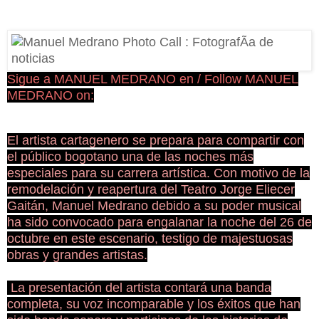
Sigue a MANUEL MEDRANO en / Follow MANUEL
MEDRANO on:
El artista cartagenero se prepara para compartir con
el público bogotano una de las noches más
especiales para su carrera artística. Con motivo de la
remodelación y reapertura del Teatro Jorge Eliecer
Gaitán, Manuel Medrano debido a su poder musical
ha sido convocado para engalanar la noche del 26 de
octubre en este escenario, testigo de majestuosas
obras y grandes artistas.
La presentación del artista contará una banda
completa, su voz incomparable y los éxitos que han