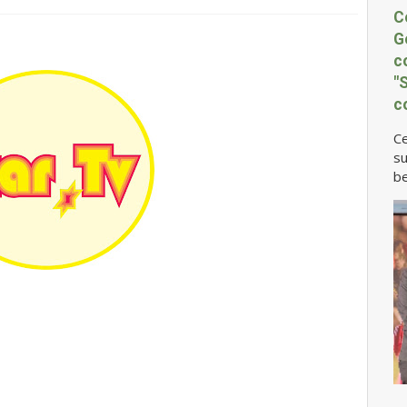
C
G
c
"
c
Ce
su
be