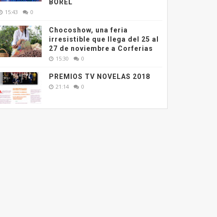
BOREL
15:43
0
Chocoshow, una feria
irresistible que llega del 25 al
27 de noviembre a Corferias
15:30
0
PREMIOS TV NOVELAS 2018
21:14
0