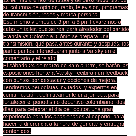
12 M. hablaremos de fútbol y de otros deportes, de
su columna de opinión, radio, televisión, programas
de transmisión, redes y marca personal.
Ese mismo viernes de 3 pm a 5 pm llevaremos a
cabo un taller, que se realizará alrededor del partido
Francia vs Colombia. Cómo se prepara una
transimisión, qué pasa antes durante y después, los
participantes interactuarán junto a Varsky en el
comentario y el relato.
El sábado 24 de marzo de 8am a 12m, se harán las
exposiciones frente a Varsky, recibirán un feedback
con puntos por destacar y opciones de mejora.
Tendremos periodistas invitados, y expertos en
comunicación, definitivamente una jornada para
fortalecer el periodismo deportivo colombiano, dos
días para celebrar el día del locutor, una gran
experiencia para los apasionados al deporte, para
hacer la diferencia a la hora de generar y entregar
contenidos.