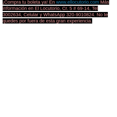
¡Compra tu boleta ya! En
www.ellocutorio.com
Más
información en El Locutorio, Cr. 5 # 69-14, Tel
3002634, Celular y WhatsApp 320-9010824. No te
quedes por fuera de esta gran experiencia.