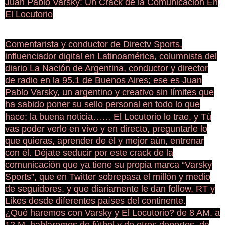
Juan Pablo Varsky: Un Crack de la Comunicación En
El Locutorio
Comentarista y conductor de Directv Sports,
influenciador digital en Latinoamérica, columnista del
diario La Nación de Argentina, conductor y director
de radio en la 95.1 de Buenos Aires; ese es Juan
Pablo Varsky, un argentino y creativo sin límites que
ha sabido poner su sello personal en todo lo que
hace; la buena noticia…… El Locutorio lo trae, y Tú
vas poder verlo en vivo y en directo, preguntarle lo
que quier
as, aprender de él y mejor aún, entrenar
con él. Déjate seducir por este crack de la
comunicación que ya tiene su propia marca “Varsky
Sports”, que en Twitter sobrepasa el millón y medio
de seguidores, y que diariamente le dan follow, RT y
Likes desde diferentes países del continente.
¿Qué haremos con Varsky y El Locutorio? de 8 AM. a