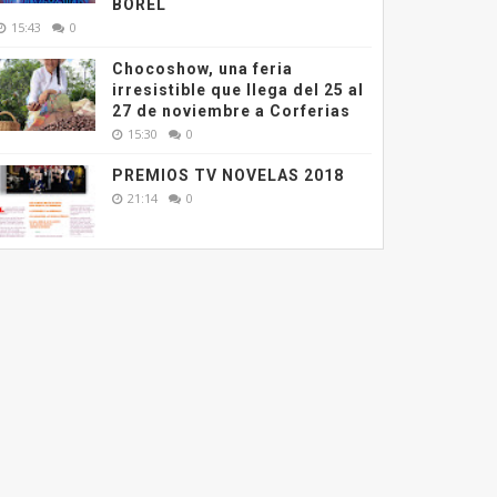
BOREL
15:43
0
Chocoshow, una feria
irresistible que llega del 25 al
27 de noviembre a Corferias
15:30
0
PREMIOS TV NOVELAS 2018
21:14
0