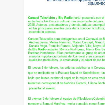
http://static.caracoltvcorpora
tivo.com.s3.
OSMUEVECO
Caracol Televisión
y
Blu Radio
harán presencia con e
en la fiesta folclórica y cultural más importante del país
2018. Actores, presentadores y demás artistas acompaña
en los principales eventos para dar a conocer la cultura,
esconde la arenosa.
Caracol Televisión será protagonista en el Carnaval de B
Andrea Serna, Melina Ramírez, Mateo Carvajal, Mario E
Daniela Vega, Franklin Ramos, Alejandra Villa, Mayte 
de
Blu Radio
estarán: Mónica Rodríguez, Flavia Dos S
Esteban Hernández. Ellos conformarán el grupo de artis
mano la importancia cultural del Carnaval y se sumarán 
exalta las tradiciones, la creatividad y el sabor de los ba
El jueves 8 de febrero, los artistas asistirán a la Coron
que se realizará en la Escuela Naval de Suboficiales; 
baile que busca exaltar el papel de la mujer en esta tradi
talentosa corresponsal de
Noticias Caracol
, Liliana Bec
presentar el evento.
El viernes 9 de febrero el equipo de #NosMueveColombi
conocer a Samuel Martínez, mejor conocido como Sammy