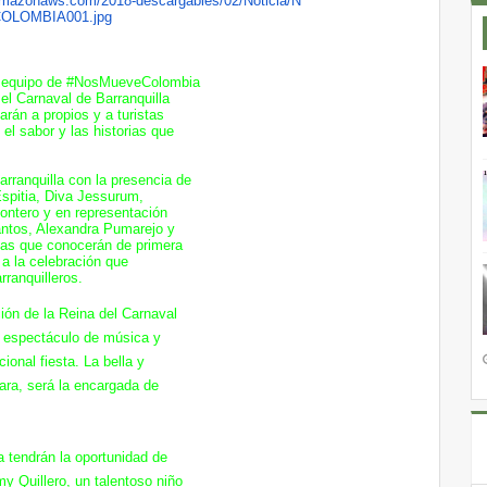
amazonaws.com/
2018-descargables/02/Noticia/N
LOMBIA001.jpg
l equipo de #NosMueveColombia
, el Carnaval de Barranquilla
rán a propios y a turistas
 el sabor y las historias que
arranquilla con la presencia de
spitia, Diva Jessurum,
Montero y en representación
antos, Alexandra Pumarejo y
tas que conocerán de primera
a la celebración que
rranquilleros.
ación de la Reina del Carnaval
un espectáculo de música y
cional fiesta. La bella y
hara, será la encargada de
a tendrán la oportunidad de
 Quillero, un talentoso niño