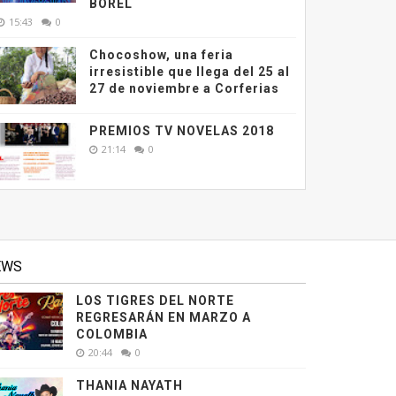
BOREL
15:43
0
Chocoshow, una feria
irresistible que llega del 25 al
27 de noviembre a Corferias
PREMIOS TV NOVELAS 2018
21:14
0
EWS
LOS TIGRES DEL NORTE
REGRESARÁN EN MARZO A
COLOMBIA
20:44
0
THANIA NAYATH