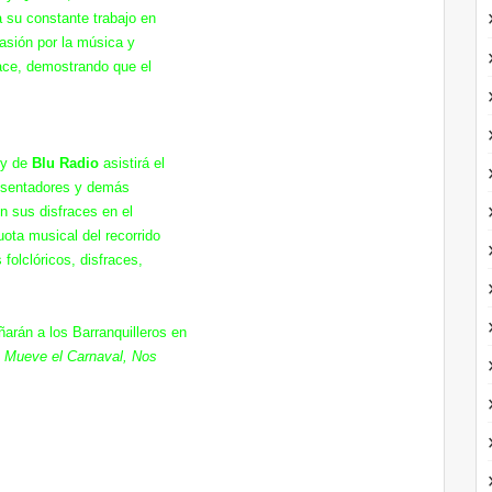
a su constante trabajo en
asión por la música y
hace, demostrando que el
y de
Blu Radio
asistirá el
presentadores y demás
on sus disfraces en el
cuota musical del recorrido
folclóricos, disfraces,
rán a los Barranquilleros en
 Mueve el Carnaval, Nos