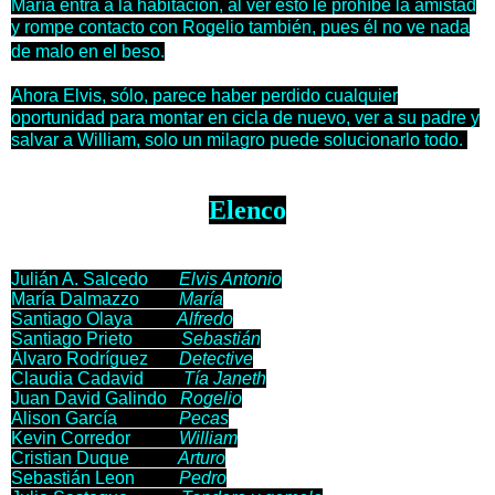
María entra a la habitación, al ver esto le prohíbe la amistad
y rompe contacto con Rogelio también, pues él no ve nada
de malo en el beso.
Ahora Elvis, sólo, parece haber perdido cualquier
oportunidad para montar en cicla de nuevo, ver a su padre y
salvar a William, solo un milagro puede solucionarlo todo.
Elenco
Julián A. Salcedo
Elvis Antonio
María Dalmazzo
María
Santiago Olaya
Alfredo
Santiago Prieto
Sebastián
Álvaro Rodríguez
Detective
Claudia Cadavid
Tía Janeth
Juan David Galindo
Rogelio
Alison García
Pecas
Kevin Corredor
William
Cristian Duque
Arturo
Sebastián Leon
Pedro