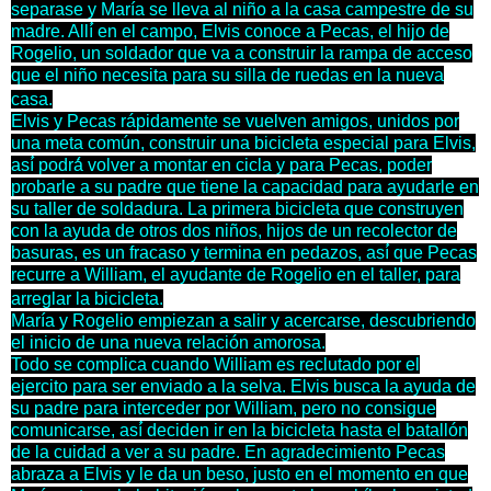
separase y María se lleva al niño a la casa campestre de su
madre. Allí́ en el campo, Elvis conoce a Pecas, el hijo de
Rogelio, un soldador que va a construir la rampa de acceso
que el niño necesita para su silla de ruedas en la nueva
casa.
Elvis y Pecas rápidamente se vuelven amigos, unidos por
una meta común, construir una bicicleta especial para Elvis,
así́ podrá́ volver a montar en cicla y para Pecas, poder
probarle a su padre que tiene la capacidad para ayudarle en
su taller de soldadura. La primera bicicleta que construyen
con la ayuda de otros dos niños, hijos de un recolector de
basuras, es un fracaso y termina en pedazos, así́ que Pecas
recurre a William, el ayudante de Rogelio en el taller, para
arreglar la bicicleta.
María y Rogelio empiezan a salir y acercarse, descubriendo
el inicio de una nueva relación amorosa.
Todo se complica cuando William es reclutado por el
ejercito para ser enviado a la selva. Elvis busca la ayuda de
su padre para interceder por William, pero no consigue
comunicarse, así́ deciden ir en la bicicleta hasta el batallón
de la cuidad a ver a su padre. En agradecimiento Pecas
abraza a Elvis y le da un beso, justo en el momento en que