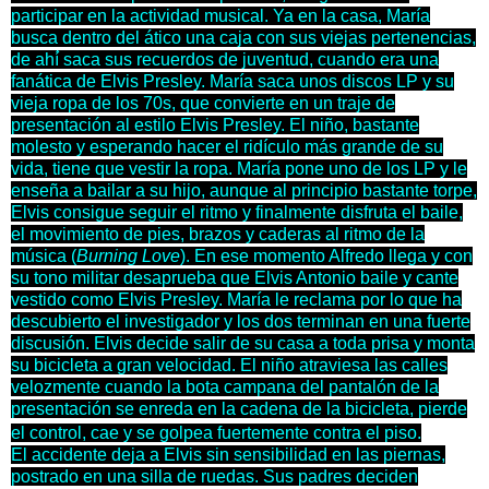
participar en la actividad musical. Ya en la casa, María
busca dentro del ático una caja con sus viejas pertenencias,
de ahí́ saca sus recuerdos de juventud, cuando era una
fanática de Elvis Presley. María saca unos discos LP y su
vieja ropa de los 70s, que convierte en un traje de
presentación al estilo Elvis Presley. El niño, bastante
molesto y esperando hacer el ridículo más grande de su
vida, tiene que vestir la ropa. María pone uno de los LP y le
enseña a bailar a su hijo, aunque al principio bastante torpe,
Elvis consigue seguir el ritmo y finalmente disfruta el baile,
el movimiento de pies, brazos y caderas al ritmo de la
música (
Burning Love
). En ese momento Alfredo llega y con
su tono militar desaprueba que Elvis Antonio baile y cante
vestido como Elvis Presley. María le reclama por lo que ha
descubierto el investigador y los dos terminan en una fuerte
discusión. Elvis decide salir de su casa a toda prisa y monta
su bicicleta a gran velocidad. El niño atraviesa las calles
velozmente cuando la bota campana del pantalón de la
presentación se enreda en la cadena de la bicicleta, pierde
el control, cae y se golpea fuertemente contra el piso.
El accidente deja a Elvis sin sensibilidad en las piernas,
postrado en una silla de ruedas. Sus padres deciden