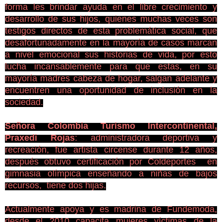
forma les brindar ayuda en el libre crecimiento y
desarrollo de sus hijos, quienes muchas veces son
testigos directos de esta problemática social, que
desafortunadamente en la mayoría de casos marcan
a nivel emocional sus historias de vida, por esto
lucha incansablemente para que estas, en su
mayoría madres cabeza de hogar, salgan adelante y
encuentren una oportunidad de inclusión en la
sociedad.
Señora Colombia Turismo Intercontinental,
Praxedi Rojas
: administradora deportiva y
recreación, fue artista circense durante 12 años,
después obtuvo certificación por Coldeportes en
gimnasia olímpica enseñando a niñas de bajos
recursos, tiene dos hijas.
Actualmente apoya y es madrina de Fundemoda,
desde el 2010 capacita mujeres víctimas de la