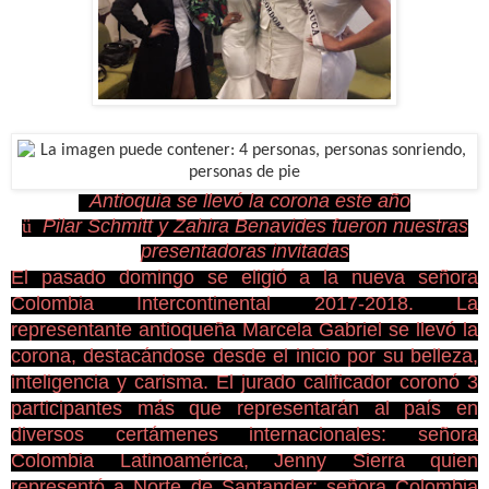
Antioquia se llevó la corona este año
ü
Pilar Schmitt y Zahira Benavides fueron nuestras
presentadoras invitadas
El pasado domingo se eligió a la nueva señora
Colombia Intercontinental 2017-2018. La
representante antioqueña Marcela Gabriel se llevó la
corona, destacándose desde el inicio por su belleza,
inteligencia y carisma. El jurado calificador coronó 3
participantes más que representarán al país en
diversos certámenes internacionales:
señora
Colombia Latinoamérica, Jenny Sierra quien
representó a Norte de Santander; señora Colombia