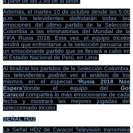
a partir de las 2:45 de la tarde.
Además, el martes 10 de octubre desde las 5:00
p.m. los televidentes disfrutarán todas las
emociones del último partido de la Selección
Colombia a las eliminatorias del Mundial de la
FIFA Rusia 2018. Esta vez, el equipo tricolor
tendrá que enfrentarse a la selección peruana en
un emocionante partido que se llevará a cabo en
el Estadio Nacional de Perú, en Lima.
Al finalizar los partidos de la Selección Colombia,
los televidentes podrán ver el análisis de los
mismos en el especial
‘Rusia 2018 Nos
Espera’
donde el equipo del
Gol
Caracol
compartirá lo más emocionante de cada
fecha y mostrará las mejores jugadas del
seleccionado tricolor.
SEÑAL HD2
La Señal HD2 de Caracol Televisión transmitirá