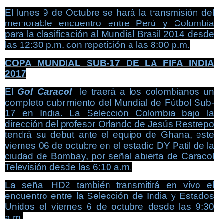
El lunes 9 de Octubre se hará la transmisión del
memorable encuentro entre Perú y Colombia
para la clasificación al Mundial Brasil 2014 desde
las 12:30 p.m. con repetición a las 8:00 p.m.
COPA MUNDIAL SUB-17 DE LA FIFA INDIA
2017
El
Gol Caracol
le traerá a los colombianos un
completo cubrimiento del Mundial de Fútbol Sub-
17 en India. La Selección Colombia bajo la
dirección del profesor Orlando de Jesús Restrepo
tendrá su debut ante el equipo de Ghana, este
viernes 06 de octubre en el estadio DY Patil de la
ciudad de Bombay, por señal abierta de Caracol
Televisión desde las 6:10 a.m.
La señal HD2 también transmitirá en vivo el
encuentro entre la Selección de India y Estados
Unidos el viernes 6 de octubre desde las 9:30
a.m.