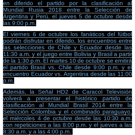
en diferido el partido por la clasificación al
Mundial Rusia 2018 entre la Selección de
Argentina y Perú, el jueves 5 de octubre desde
las 9:00 p.m.
El viernes 6 de octubre los fanáticos del fútbol
podrán disfrutar en diferido, los encuentros entre
las selecciones de Chile y Ecuador desde las
11:30 a.m. y el juego entre Bolivia y Brasil a partir
de la 1:30 p.m. El martes 10 de octubre se emitirá
el partido Brasil vs. Chile desde 9:00 p.m. y el
encuentro Ecuador vs. Argentina desde las 11:00
p.m.
Además, la Señal HD2 de Caracol Televisión
volverá a presentar el histórico partido de
clasificación al Mundial Brasil 2014 entre la
Selección Colombia y el combinado paraguayo,
el miércoles 4 de octubre desde las 10:30 a.m.
con repeticiones a las 8:00 p.m. y el jueves a las
8:30 a.m. y a las 4:00 p.m.