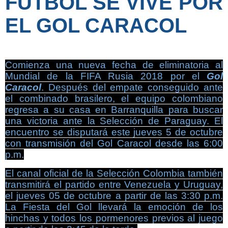
FÚTBOL SE VIVE POR
EL GOL CARACOL
Comienza una nueva fecha de eliminatoria al
Mundial de la FIFA Rusia 2018 por el
Gol
Caracol
. Después del empate conseguido ante
el combinado brasilero, el equipo colombiano
regresa a su casa en Barranquilla para buscar
una victoria ante la Selección de Paraguay. El
encuentro se disputará este jueves 5 de octubre
con transmisión del Gol Caracol desde las 6:00
p.m.
El canal oficial de la Selección Colombia también
transmitirá el partido entre Venezuela y Uruguay,
el jueves 05 de octubre a partir de las 3:30 p.m.
La Fiesta del Gol llevará la emoción de los
hinchas y todos los pormenores previos al juego