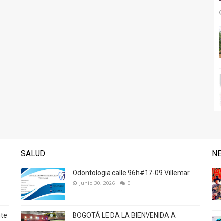
SALUD
N
Odontologia calle 96h#17-09 Villemar
Junio 30, 2026
0
nte
BOGOTÁ LE DA LA BIENVENIDA A