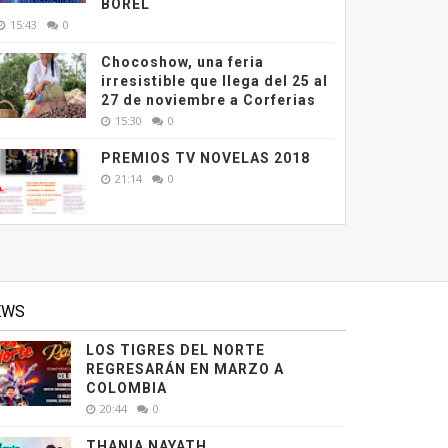
BOREL
15:43
0
Chocoshow, una feria
irresistible que llega del 25 al
27 de noviembre a Corferias
15:30
0
PREMIOS TV NOVELAS 2018
21:14
0
EWS
LOS TIGRES DEL NORTE
REGRESARÁN EN MARZO A
COLOMBIA
20:44
0
THANIA NAYATH