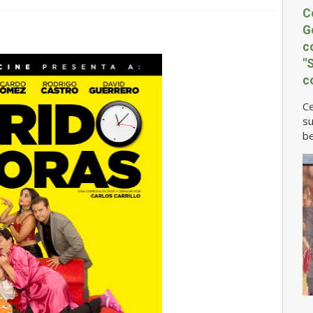
C
G
c
"
c
Ce
su
be