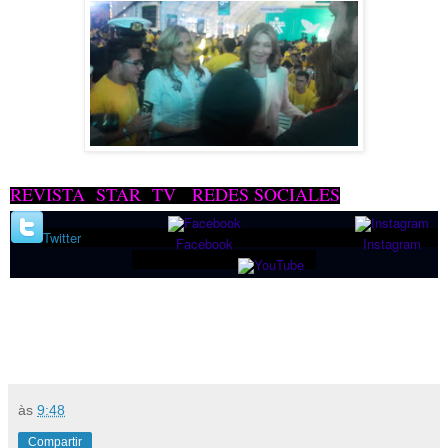
REVISTA STAR TV REDES SOCIALES
Twitter
Facebook
Instagram
às
9:48
Compartir