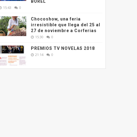
BOREL
15:43
0
Chocoshow, una feria
irresistible que llega del 25 al
27 de noviembre a Corferias
15:30
0
PREMIOS TV NOVELAS 2018
21:14
0