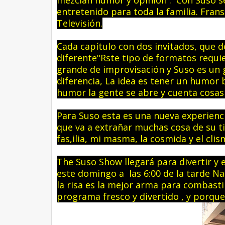
mezclan humor y opinión . Con Suso s
entretenido para toda la familia. Fran
Televisión.
Cada capítulo con dos invitados, que 
diferente"Rste tipo de formatos requ
grande de improvisación y Suso es un 
diferencia, La idea es tener un humor 
humor la gente se abre y cuenta cosas 
Para Suso esta es una nueva experienc
que va a extrañar muchas cosa de su t
fas,ilia, mi masma, la cosmida y el clis
The Suso Show llegará para divertir y
este domingo a las 6:00 de la tarde 
la risa es la mejor arma para combast
programa fresco y divertido , y porque