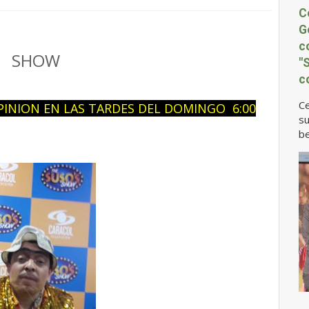
C
G
c
S SHOW
"
c
Ce
PINION EN LAS TARDES DEL DOMINGO 6:00
su
be