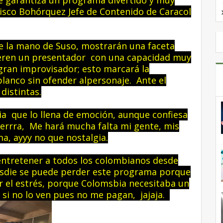
e garantiza un programa divertido y muy
sisco Bohórquez Jefe de Contenido de Caracol
de la mano de Suso, mostrarán una faceta
ieren un presentador con una capacidad muy
gran improvisador; esto marcará la
blanco sin ofender alpersonaje. Ante el
distintas.
ia que lo llena de emoción, aunque confiesa
ierrra, Me hará mucha falta mi gente, mis
ma, ayyy no que nostalgia.
 entretener a todos los colombianos desde
Nasdie se puede perder este programa porque
ir el estrés, porque Colomsbia necesitaba un
 si no lo ven pues no me pagan, jajaja.