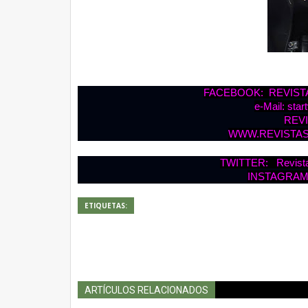
FACEBOOK: REVISTA
e-Mail: sta
REVI
WWW.REVISTA
TWITTER: Revist
INSTAGRAM
ETIQUETAS:
ARTÍCULOS RELACIONADOS