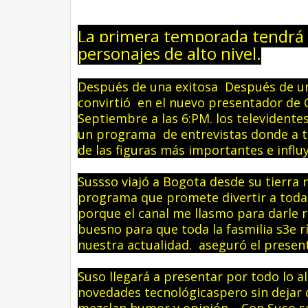
La primera temporada tendrá o
personajes de alto nivel.
Después de una exitosa
Después de un
convirtió en el nuevo presentador de Ca
Septiembre a las 6:PM. los televidentes
un programa de entrevistas donde a tr
de las figuras más importantes e influy
Sussso viajó a Bogota desde su tierra
programa que promete divertir a toda l
porque el canal me llasmo para darle 
buesno para que toda la fasmilia s3e rí
nuestra actualidad. aseguró el presen
Suso llegará a presentar por todo lo a
novedades tecnológicaspero sin dejar 