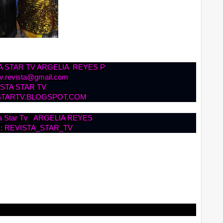
 STAR TV ARGELIA REYES P
rtv.revista@gmail.com
STA STAR TV
STARTV.BLOGSPOT.COM
a Star Tv ARGELIA REYES
: REVISTA_STAR_TV