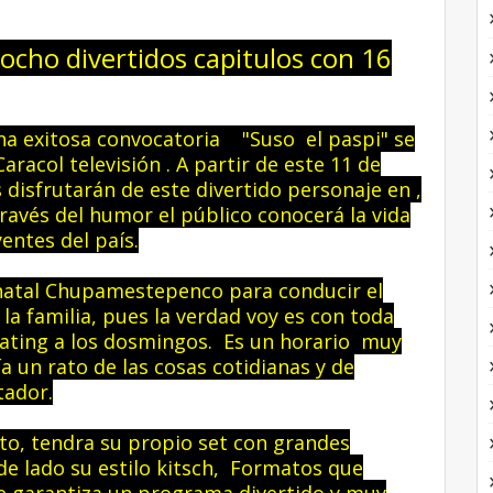
cho divertidos capitulos con 16
a exitosa
convocatoria "Suso el paspi" se
racol televisión . A partir de este 11 de
 disfrutarán de este divertido personaje en ,
avés del humor el público conocerá la vida
entes del país.
 natal Chupamestepenco para conducir el
a familia, pues la verdad voy es con toda
rating a los dosmingos. Es un horario muy
a un rato de las cosas cotidianas y de
tador.
lto, tendra su propio set con grandes
de lado su estilo kitsch, Formatos que