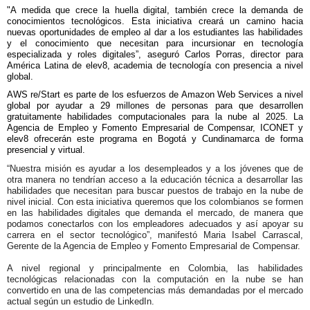
"A medida que crece la huella digital, también crece la demanda de
conocimientos tecnológicos. Esta iniciativa creará un camino hacia
nuevas oportunidades de empleo al dar a los estudiantes las habilidades
y el conocimiento que necesitan para incursionar en tecnología
especializada y roles digitales”, aseguró Carlos Porras, director para
América Latina de elev8, academia de tecnología con presencia a nivel
global.
AWS re/Start es parte de los esfuerzos de Amazon Web Services a nivel
global por ayudar a 29 millones de personas para que desarrollen
gratuitamente habilidades computacionales para la nube al 2025. La
Agencia de Empleo y Fomento Empresarial de Compensar, ICONET y
elev8 ofrecerán este programa en Bogotá y Cundinamarca de forma
presencial y virtual.
“Nuestra misión es ayudar a los desempleados y a los jóvenes que de
otra manera no tendrían acceso a la educación técnica a desarrollar las
habilidades que necesitan para buscar puestos de trabajo en la nube de
nivel inicial. Con esta iniciativa queremos que los colombianos se formen
en las habilidades digitales que demanda el mercado, de manera que
podamos conectarlos con los empleadores adecuados y así apoyar su
carrera en el sector tecnológico”, manifestó Maria Isabel Carrascal,
Gerente de la Agencia de Empleo y Fomento Empresarial de Compensar.
A nivel regional y principalmente en Colombia, las habilidades
tecnológicas relacionadas con la computación en la nube se han
convertido en una de las competencias más demandadas por el mercado
actual según un estudio de LinkedIn.