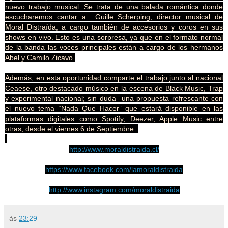
nuevo trabajo musical. Se trata de una balada romántica donde
escucharemos cantar a Guille Scherping, director musical de
Moral Distraída, a cargo también de accesorios y coros en sus
shows en vivo. Esto es una sorpresa, ya que en el formato normal
de la banda las voces principales están a cargo de los hermanos
Abel y Camilo Zicavo.
Además, en esta oportunidad comparte el trabajo junto al nacional
Ceaese, otro destacado músico en la escena de Black Music, Trap
y experimental nacional; sin duda una propuesta refrescante con
el nuevo tema “Nada Que Hacer” que estará disponible en las
plataformas digitales como Spotify, Deezer, Apple Music entre
otras, desde el viernes 6 de Septiembre.
http://www.moraldistraida.cl/
https://www.facebook.com/
lamoraldistraida
http://www.instagram.com/
moraldistraida
às
23:29