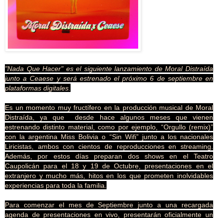
"Nada Que Hacer" es el siguiente lanzamiento de Moral Distraída
junto a Ceaese y será estrenado el próximo 6 de septiembre en
plataformas digitales.
Es un momento muy fructífero en la producción musical de Moral
Distraída, ya que desde hace algunos meses que vienen
estrenando distinto material, como por ejemplo, “Orgullo (remix)”
con la argentina Miss Bolivia o “Sin Wifi” junto a los nacionales
Liricistas, ambos con cientos de reproducciones en streaming.
Además, por estos días preparan dos shows en el Teatro
Caupolicán para el 18 y 19 de Octubre, presentaciones en el
extranjero y mucho más, hitos en los que prometen inolvidables
experiencias para toda la familia.
Para comenzar el mes de Septiembre junto a una recargada
agenda de presentaciones en vivo, presentarán oficialmente un