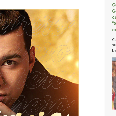
C
G
c
"
c
Ce
su
be