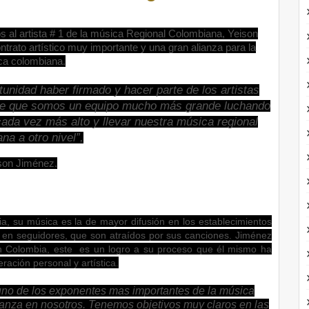
s al artista # 1 de la música Regional Colombiana, Yeison
rato artístico muy importante y una gran alianza para la
ca colombiana.
unidad haber firmado y hacer parte de los artistas
 de que somos un equipo mucho más grande luchando
ada vez más alto y llevar nuestra música regional
na a otro nivel”,
son Jiménez.
, su música es la de mayor difusión en los establecimientos
 en seguidores, que son atraídos por sus canciones. Jiménez
en Colombia, este es un logro a su proceso que él mismo ha
ación personal y artística.
uno de los exponentes mas importantes de la música
anza en nosotros. Tenemos objetivos muy claros en las