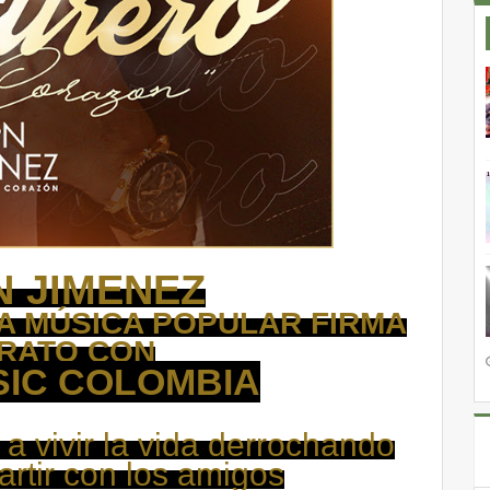
N JIMENEZ
 LA MÚSICA POPULAR FIRMA
RATO CON
IC COLOMBIA
 a vivir la vida derrochando
rtir con los amigos