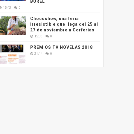
BOREL
15:43
0
Chocoshow, una feria
irresistible que llega del 25 al
27 de noviembre a Corferias
15:30
0
PREMIOS TV NOVELAS 2018
21:14
0