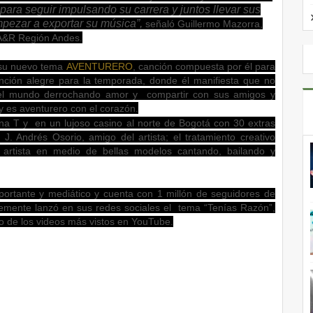
 para seguir impulsando su carrera y juntos llevar sus
mpezar a exportar su música”,
señaló Guillermo Mazorra,
 A&R Región Andes.
n su nuevo tema
AVENTURERO
, canción compuesta por él para
anción alegre para la temporada, donde él manifiesta que no
por el mundo derrochando amor y compartir con sus amigos y
 y es aventurero con el corazón.
a T y en un lujoso casino al norte de Bogotá con 30 extras
 J. Andrés Osorio, amigo del artista; el tratamiento creativo
l artista en medio de bellas modelos cantando, bailando y
portante y mediático y cuenta con 1 millón de seguidores de
emente lanzó en sus redes sociales el tema “Tenías Razón”,
o de los videos más vistos en YouTube.