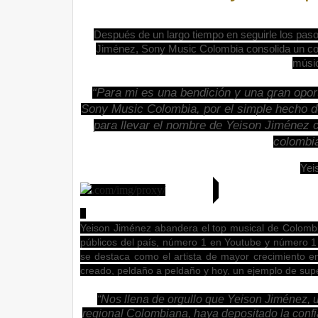
Después de un largo tiempo en seguirle los paso
Jiménez, Sony Music Colombia consolida un cont
músi
“Para mi es una bendición y una gran oport
Sony Music Colombia, por el simple hecho
para llevar el nombre de Yeison Jiménez c
colombia
Yei
Yeison Jiménez abandera el top musical de Colombia
públicos del país, número 1 en Youtube y número 1
se destaca como el artista de mayor crecimiento 
creado, peldaño a peldaño y hoy, un ejemplo de super
“Nos llena de orgullo que Yeison Jiménez, 
regional Colombiana, haya depositado la confi