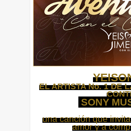
YEISO
EL ARTISTA No. 1 DE
CONT
SONY MUS
una canción que invita
amor y a compa