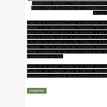
plataformas digitales y medios tradicionales
éxitos a todos los rincones de Colombia y e
Director
Luego de su éxito Maldita Traga, el artista llega co
deleitar a sus fieles seguidores. Aventurero una c
tiene limites al darle gusto a sus placeres, ir 
rodearse de bellas mujeres; le gusta a vida, el amor
Este video fue grabado en un Bar Cubano en la Zon
modelos , bajo la dirección del reconocido director
refleja visualmente lo que dice el tema al ver a
compartiendo con ellas.
Dentro de su género, Jiménez es el artista más im
Facebook, en Instagram cerca de 766.000. Recient
convirtiéndose al segundo día en tendencia #4 dentr
ETIQUETAS: