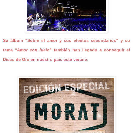
Su álbum “
Sobre el amor y sus efectos secundarios
” y su
tema “
Amor con hielo
”
también han llegado a conseguir el
Disco de Oro
en nuestro país este verano
.