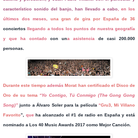
característico sonido del banjo, han llevado a cabo
, en los
últimos dos meses,
una gran de gira por España de 36
conciertos
llegando a todos los puntos de nuestra geografía
y que ha contado
con un
a
asistencia
de casi 200.000
personas.
D
urante este tiempo
además
Morat han certificado el
Disco de
Oro
de su tema
“Yo Contigo, Tú Conmigo (The Gong Gong
Song)”
junto a
Álvaro Soler
para la película
“
Gru3, Mi Villano
Favorito
”,
que
ha alcanzado el #1 de radio en España y está
nominado a
Los 40 Music Awards 2017
como
Mejor Canción
.